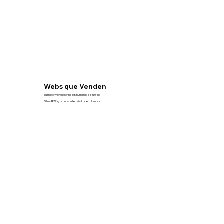
Webs que Venden
Tu mejor vendedor no es humano: es tu web.
Sitios B2B que convierten visitas en clientes.