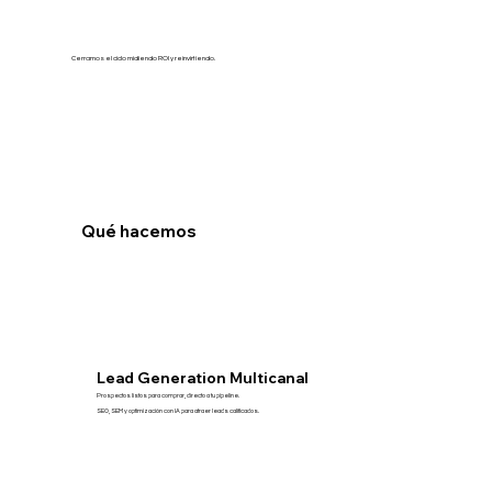
Cerramos el ciclo midiendo ROI y reinvirtiendo.
Qué hacemos
Lead Generation Multicanal
Prospectos listos para comprar, directo a tu pipeline.
SEO, SEM y optimización con IA para atraer leads calificados.