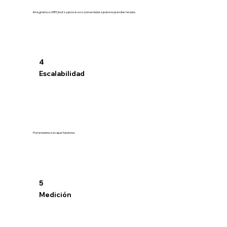
Integramos CRM, bots y procesos comerciales para no perder leads.
4
Escalabilidad
Potenciamos lo que funciona.
5
Medición