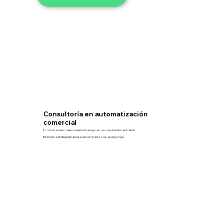
Consultoría en automatización
comercial
La mirada externa que convierte a tu equipo en una máquina de crecimiento.
Dirección estratégica in-house para empresas con equipo propio.