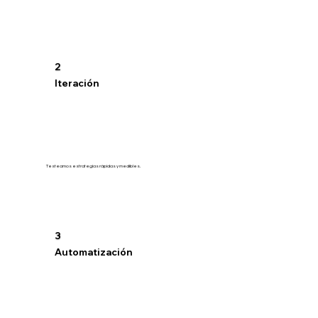
2
Iteración
Testeamos estrategias rápidas y medibles.
3
Automatización