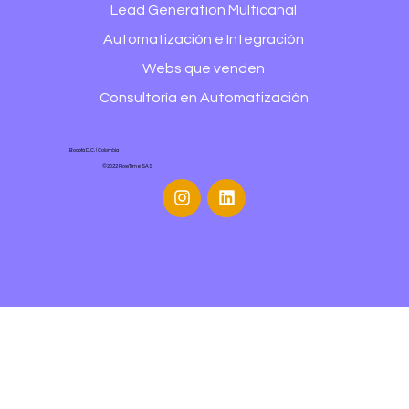
Lead Generation Multicanal
Automatización e Integración
Webs que venden
Consultoría en Automatización
Bogotá D.C. | Colombia
©2022 FlowTime SAS