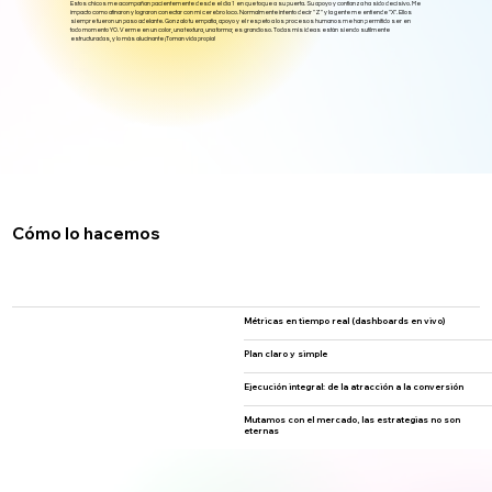
Estos chicos me acompañan pacientemente desde el dia 1 en que toque a su puerta. Su apoyo y confianza ha sido decisivo. Me
impacto como atinaron y lograron conectar con mi cerebro loco. Normalmente intento decir "Z" y la gente me entiende "X". Ellos
siempre fueron un paso adelante. Gonzalo tu empatía, apoyo y el respeto a los procesos humanos me han permitido ser en
todo momento YO. Verme en un color, una textura, una forma; es grandioso. Todas mis ideas están siendo sutilmente
estructuradas, y lo más alucinante ¡Toman vida propia!
Cómo lo hacemos
Métricas en tiempo real (dashboards en vivo)
Plan claro y simple
Ejecución integral: de la atracción a la conversión
Mutamos con el mercado, las estrategias no son
eternas