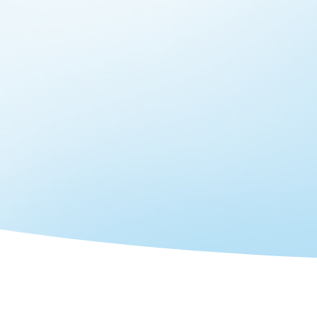
y t
Nombre y 
Correo Ele
Nombre de