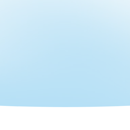
e contactamos
Apellido
*
ctrónico
*
Teléfono
*
 la compañía
*
Enviar