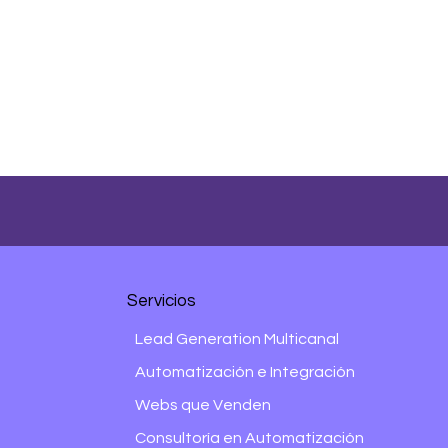
Servicios
Lead Generation Multicanal
Automatización e Integración
Webs que Venden
Consultoría en Automatización