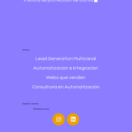
Política de protección de Datos
Servicios
Lead Generation Multicanal
Automatización e Integración
Webs que venden
Consultoría en Automatización
Bogotá D.C. | Colombia
©2022 FlowTime SAS